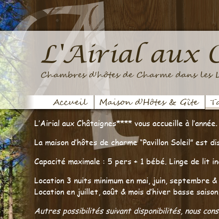
L'Airial aux 
Chambres d'hôtes de Charme dans les L
Accueil
Maison d’Hôtes & Gîte
Ta
L’Airial aux Châtaignes**** vous accueille à l’année.
La maison d’hôtes de charme “Pavillon Soleil” est di
Capacité maximale : 5 pers + 1 bébé
.
Linge de lit in
Location 3 nuits minimum e
Location en juillet, août & mois d’hiver basse saison
Autres possibilités suivant disponibilités, nous cons